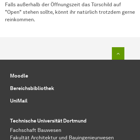
Falls außerhalb der Öffnungszeit das Türschild auf
"Open" stehen sollte, könnt ihr natürlich trotzdem gerne
reinkommen.
Zum Seit
Moodle
Bereichsbibliothek
UniMail
Technische Universität Dortmund
Fachschaft Bauwesen
Fakultät Architektur und Bauingenieurwesen