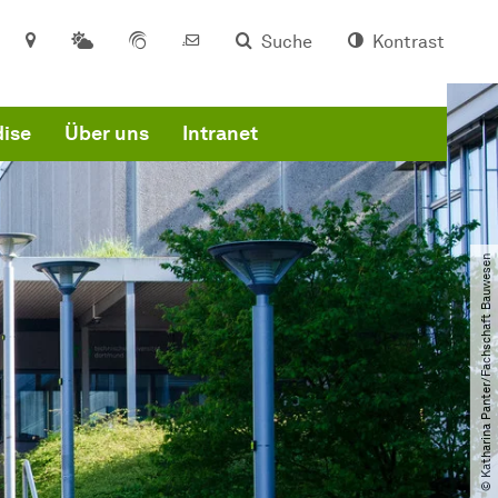
Suche
Kontrast
ise
Über uns
Intranet
© Katharina Panter​/​Fachschaft Bauwesen