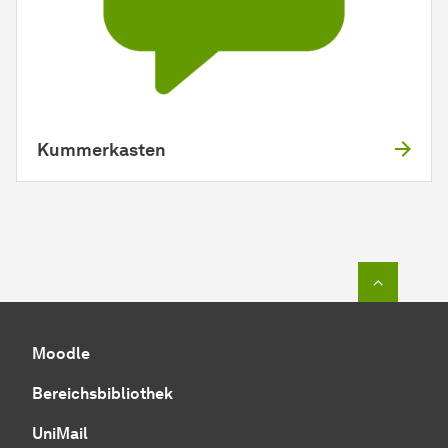
Kummerkasten
Zum Seit
Moodle
Bereichsbibliothek
UniMail