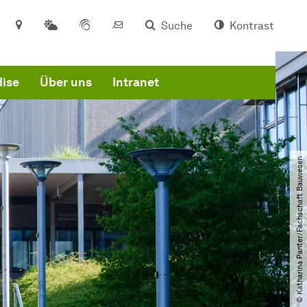
Suche
Kontrast
ise
Über uns
Intranet
© Katharina Panter​/​Fachschaft Bauwesen